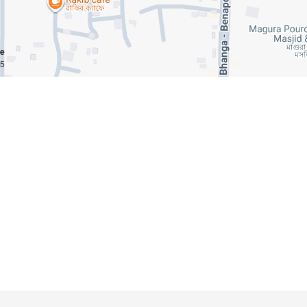
ce
km