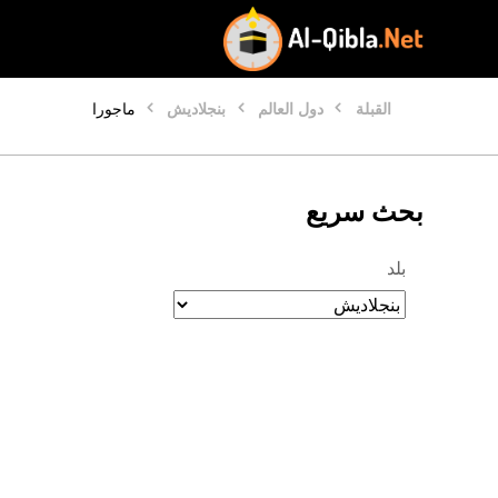
القبلة
دول العالم
بنجلاديش
ماجورا
بحث سريع
بلد