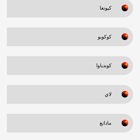
كيونغا
كوكوبو
كوندياوا
لاي
مادانغ