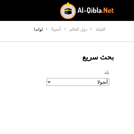
القبلة
دول العالم
أنجولا
لواندا
بحث سريع
بلد