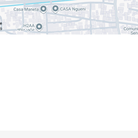
ce
km