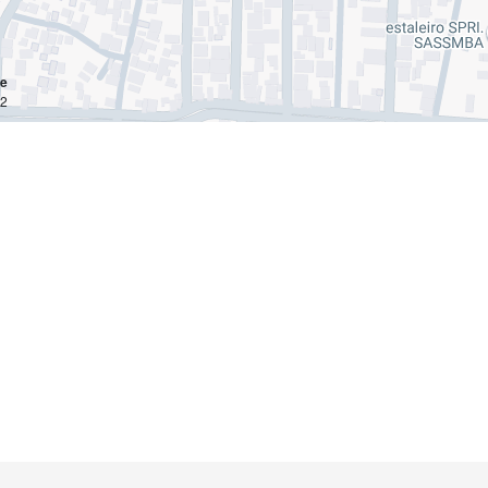
ce
km