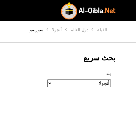
القبلة
دول العالم
أنجولا
سوريمو
بحث سريع
بلد