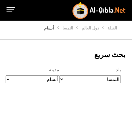
القبلة
دول العالم
النمسا
أبسام
بحث سريع
بلد
مدينة