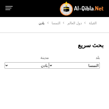
القبلة
دول العالم
النمسا
بادن
بحث سريع
بلد
مدينة