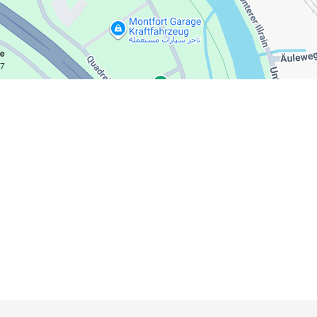
ce
km