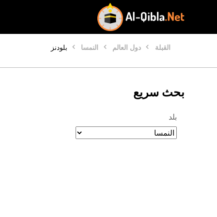
القبلة
دول العالم
النمسا
بلودنز
بحث سريع
بلد