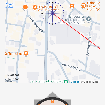
Distance
3948 km
Leaflet
| © Google Maps