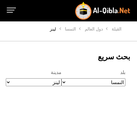
القبلة
دول العالم
النمسا
لينز
بحث سريع
بلد
مدينة