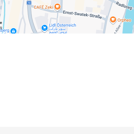
ce
km