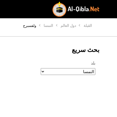
القبلة
دول العالم
النمسا
ولفسبرج
بحث سريع
بلد