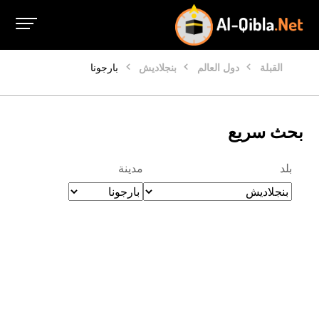
القبلة
دول العالم
بنجلاديش
بارجونا
بحث سريع
بلد
مدينة