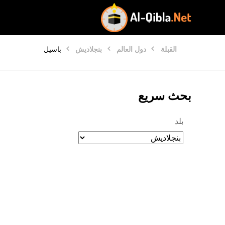
القبلة
دول العالم
بنجلاديش
باسيل
بحث سريع
بلد