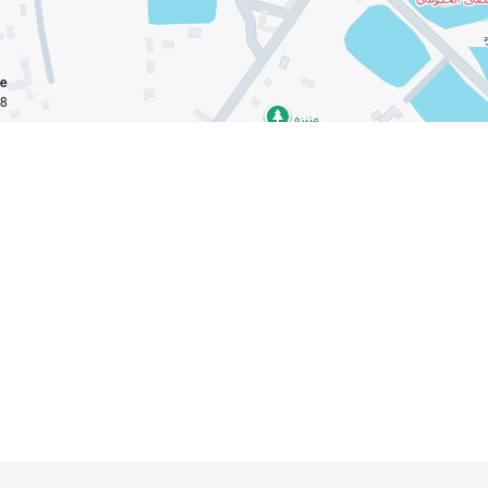
ce
km