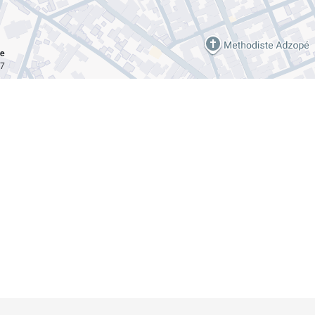
ce
km