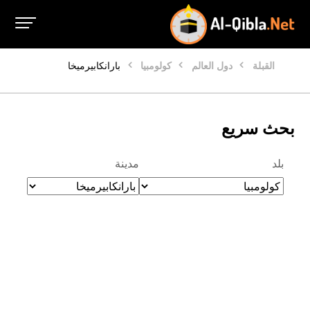
القبلة
دول العالم
كولومبيا
بارانكابيرميخا
بحث سريع
بلد
مدينة