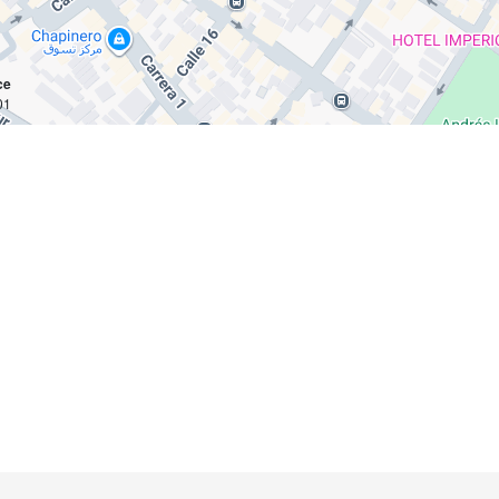
ce
 km