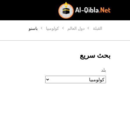
القبلة
دول العالم
كولومبيا
باستو
بحث سريع
بلد