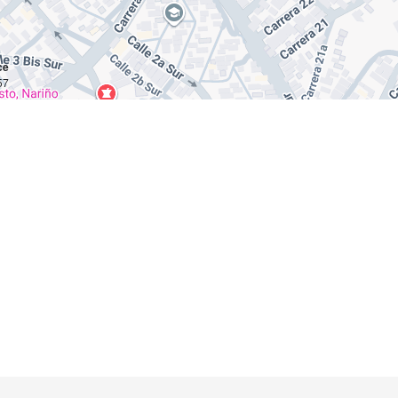
ce
 km