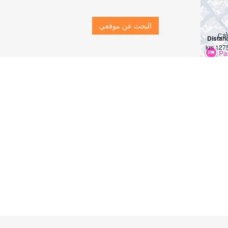
البحث عن موقعي
Distan
12757