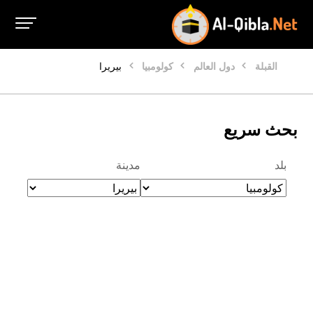
القبلة
دول العالم
كولومبيا
بيريرا
بحث سريع
بلد
مدينة