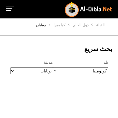
القبلة
دول العالم
كولومبيا
بوبايان
بحث سريع
بلد
مدينة