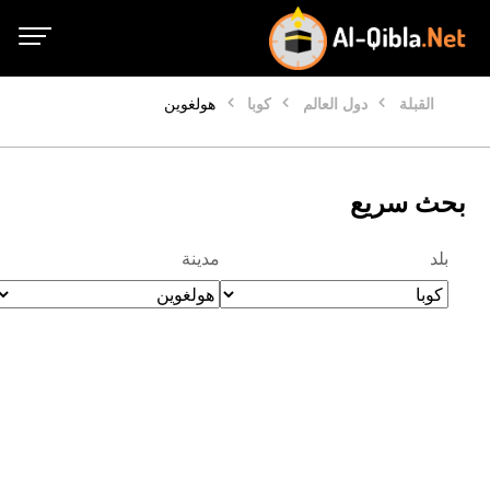
القبلة
دول العالم
كوبا
هولغوين
بحث سريع
بلد
مدينة