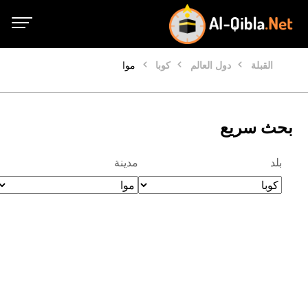
القبلة
دول العالم
كوبا
موا
بحث سريع
بلد
مدينة