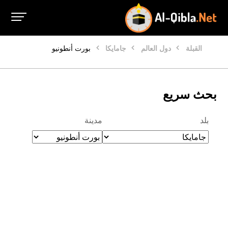
القبلة
دول العالم
جامايكا
بورت أنطونيو
بحث سريع
بلد
مدينة