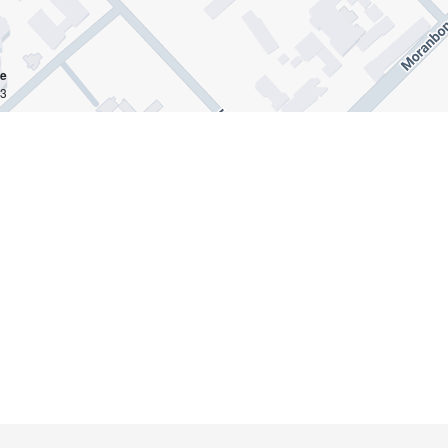
ce
km