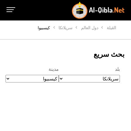
القبلة
دول العالم
سريلانكا
كيسبيوا
بحث سريع
بلد
مدينة