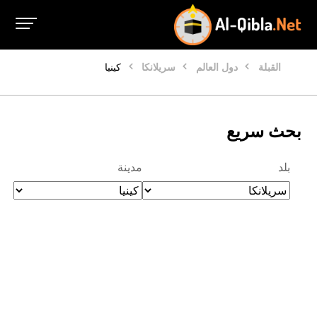
القبلة
دول العالم
سريلانكا
كينيا
بحث سريع
بلد
مدينة