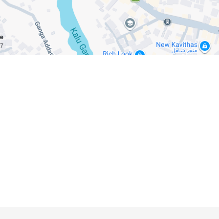
ce
km