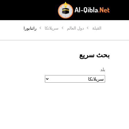
القبلة
دول العالم
سريلانكا
راتنابورا
بحث سريع
بلد