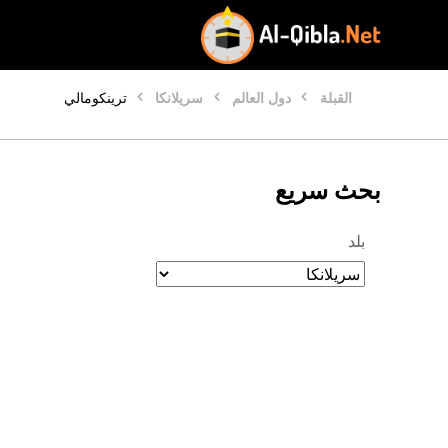
القبلة
دول العالم
سريلانكا
ترينكومالي
بحث سريع
بلد