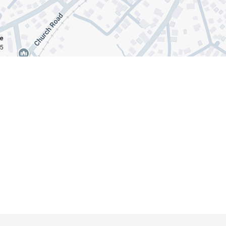
ce
km