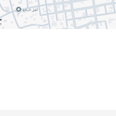
ce
km