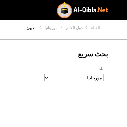
القبلة
دول العالم
موريتانيا
العيون
بحث سريع
بلد