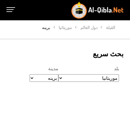
القبلة
دول العالم
موريتانيا
برينه
بحث سريع
بلد
مدينة