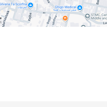
ce
km