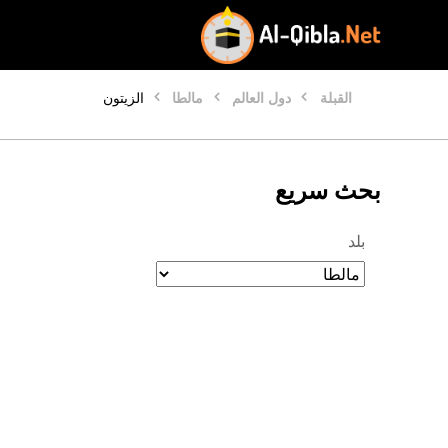
القبلة
دول العالم
مالطا
الزيتون
بحث سريع
بلد