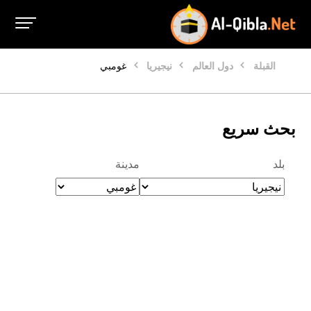
القبلة
دول العالم
نيجيريا
غومبي
بحث سريع
بلد
مدينة