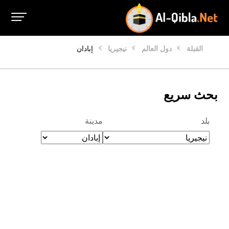
القبلة
دول العالم
نيجيريا
إبادان
بحث سريع
بلد
مدينة