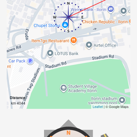
Distance
4044 km
Leaflet
| © Google Maps