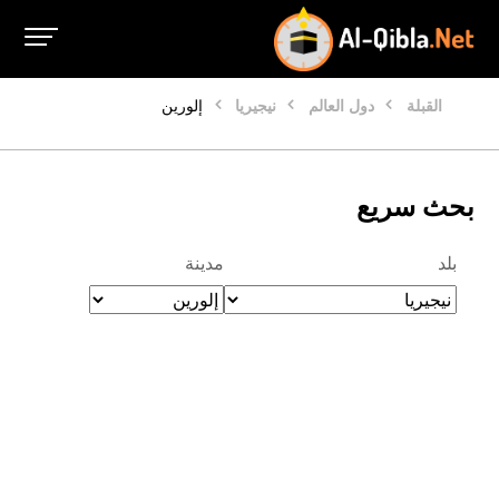
القبلة
دول العالم
نيجيريا
إلورين
بحث سريع
بلد
مدينة