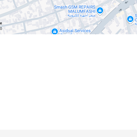
ce
km