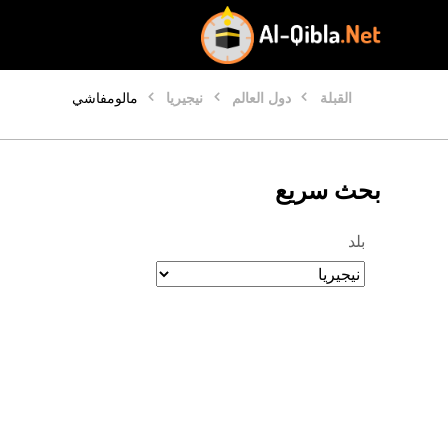
القبلة
دول العالم
نيجيريا
مالومفاشي
بحث سريع
بلد