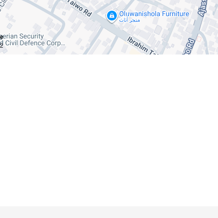
ce
km