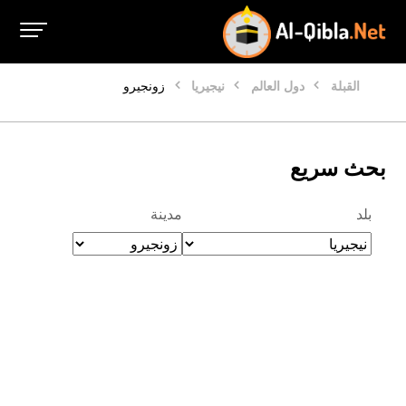
القبلة
دول العالم
نيجيريا
زونجيرو
بحث سريع
بلد
مدينة