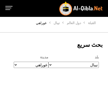
القبلة
دول العالم
نيبال
غوراهي
بحث سريع
بلد
مدينة