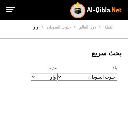
القبلة
دول العالم
جنوب السودان
واو‎
بحث سريع
بلد
مدينة