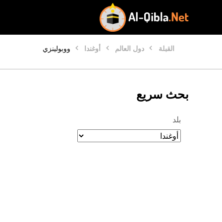
القبلة
دول العالم
أوغندا
ووبولينزي
بحث سريع
بلد