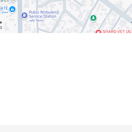
ce
km