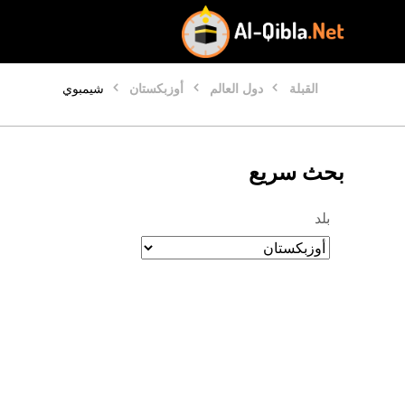
القبلة
دول العالم
أوزبكستان
شيمبوي
بحث سريع
بلد