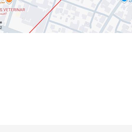
ce
km