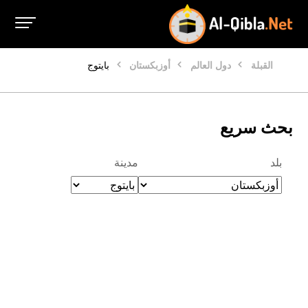
القبلة
دول العالم
أوزبكستان
بايتوج
بحث سريع
بلد
مدينة