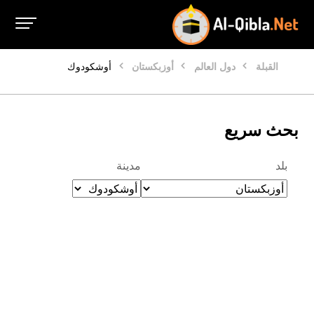
القبلة
دول العالم
أوزبكستان
أوشكودوك
بحث سريع
بلد
مدينة