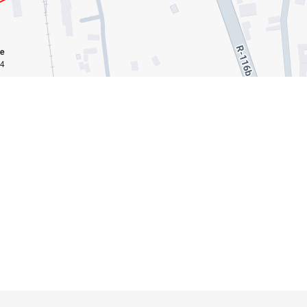
ce
km