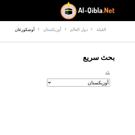
القبلة
دول العالم
أوزبكستان
أوشكورغان
بحث سريع
بلد