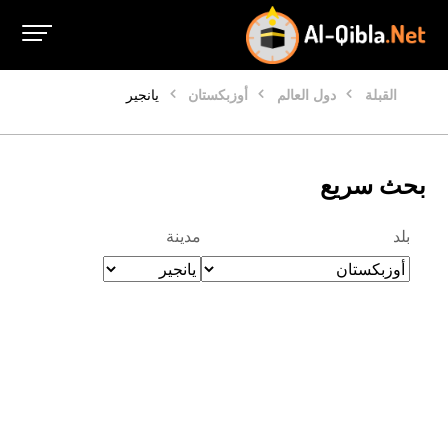
القبلة
دول العالم
أوزبكستان
يانجير
بحث سريع
بلد
مدينة